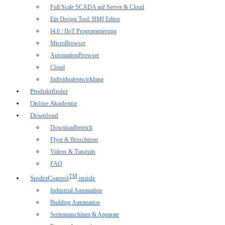
Full Scale SCADA auf Server & Cloud
Ein Design Tool: HMI Editor
I4.0 / IIoT Programmierung
MicroBrowser
AutomationBrowser
Cloud
Individualentwicklung
Produktfinder
Online Akademie
Download
Downloadbereich
Flyer & Broschüren
Videos & Tutorials
FAQ
TM
SpiderControl
inside
Industrial Automation
Building Automation
Serienmaschinen & Apparate