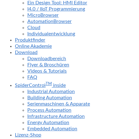
Ein Design Tool: HMI Editor
I4.0 / IIoT Programmierung
MicroBrowser
AutomationBrowser
Cloud
Individualentwicklung
Produktfinder
Online Akademie
Download
Downloadbereich
Flyer & Broschüren
Videos & Tutorials
FAQ
TM
SpiderControl
inside
Industrial Automation
Building Automation
Serienmaschinen & Apparate
Process Automation
Infrastructure Automation
Energy Automation
Embedded Automation
Lizenz-Shop