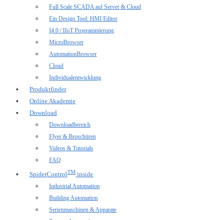
Full Scale SCADA auf Server & Cloud
Ein Design Tool: HMI Editor
I4.0 / IIoT Programmierung
MicroBrowser
AutomationBrowser
Cloud
Individualentwicklung
Produktfinder
Online Akademie
Download
Downloadbereich
Flyer & Broschüren
Videos & Tutorials
FAQ
TM
SpiderControl
inside
Industrial Automation
Building Automation
Serienmaschinen & Apparate