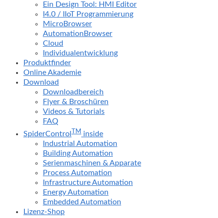
Ein Design Tool: HMI Editor
I4.0 / IIoT Programmierung
MicroBrowser
AutomationBrowser
Cloud
Individualentwicklung
Produktfinder
Online Akademie
Download
Downloadbereich
Flyer & Broschüren
Videos & Tutorials
FAQ
TM
SpiderControl
inside
Industrial Automation
Building Automation
Serienmaschinen & Apparate
Process Automation
Infrastructure Automation
Energy Automation
Embedded Automation
Lizenz-Shop