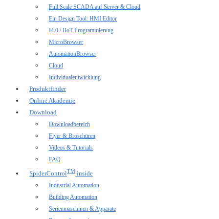
Full Scale SCADA auf Server & Cloud
Ein Design Tool: HMI Editor
I4.0 / IIoT Programmierung
MicroBrowser
AutomationBrowser
Cloud
Individualentwicklung
Produktfinder
Online Akademie
Download
Downloadbereich
Flyer & Broschüren
Videos & Tutorials
FAQ
TM
SpiderControl
inside
Industrial Automation
Building Automation
Serienmaschinen & Apparate