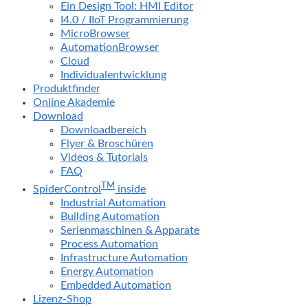
Ein Design Tool: HMI Editor
I4.0 / IIoT Programmierung
MicroBrowser
AutomationBrowser
Cloud
Individualentwicklung
Produktfinder
Online Akademie
Download
Downloadbereich
Flyer & Broschüren
Videos & Tutorials
FAQ
TM
SpiderControl
inside
Industrial Automation
Building Automation
Serienmaschinen & Apparate
Process Automation
Infrastructure Automation
Energy Automation
Embedded Automation
Lizenz-Shop