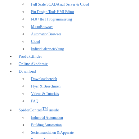
Full Scale SCADA auf Server & Cloud
Ein Design Tool: HMI Editor
I4.0 / IIoT Programmierung
MicroBrowser
AutomationBrowser
Cloud
Individualentwicklung
Produktfinder
Online Akademie
Download
Downloadbereich
Flyer & Broschüren
Videos & Tutorials
FAQ
TM
SpiderControl
inside
Industrial Automation
Building Automation
Serienmaschinen & Apparate