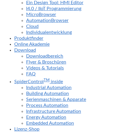
Ein Design Tool: HMI Editor
I4.0 / IIoT Programmierung
MicroBrowser
AutomationBrowser
Cloud
Individualentwicklung
Produktfinder
Online Akademie
Download
Downloadbereich
Flyer & Broschüren
Videos & Tutorials
FAQ
TM
SpiderControl
inside
Industrial Automation
Building Automation
Serienmaschinen & Apparate
Process Automation
Infrastructure Automation
Energy Automation
Embedded Automation
Lizenz-Shop