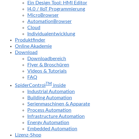
Ein Design Tool: HMI Editor
I4.0 / IIoT Programmierung
MicroBrowser
AutomationBrowser
Cloud
Individualentwicklung
Produktfinder
Online Akademie
Download
Downloadbereich
Flyer & Broschüren
Videos & Tutorials
FAQ
TM
SpiderControl
inside
Industrial Automation
Building Automation
Serienmaschinen & Apparate
Process Automation
Infrastructure Automation
Energy Automation
Embedded Automation
Lizenz-Shop