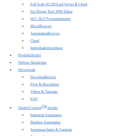
Full Scale SCADA auf Server & Cloud
Ein Design Tool: HMI Editor
I4.0 / IIoT Programmierung
MicroBrowser
AutomationBrowser
Cloud
Individualentwicklung
Produktfinder
Online Akademie
Download
Downloadbereich
Flyer & Broschüren
Videos & Tutorials
FAQ
TM
SpiderControl
inside
Industrial Automation
Building Automation
Serienmaschinen & Apparate