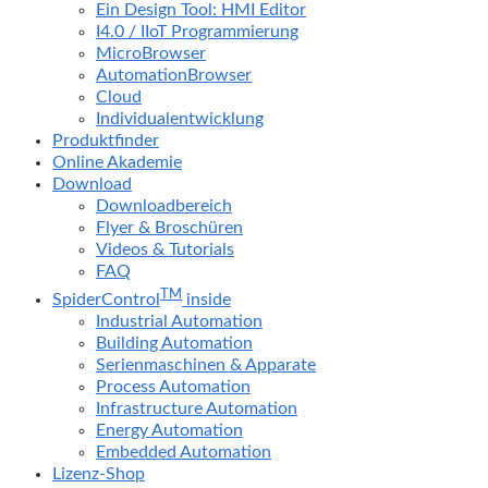
Ein Design Tool: HMI Editor
I4.0 / IIoT Programmierung
MicroBrowser
AutomationBrowser
Cloud
Individualentwicklung
Produktfinder
Online Akademie
Download
Downloadbereich
Flyer & Broschüren
Videos & Tutorials
FAQ
TM
SpiderControl
inside
Industrial Automation
Building Automation
Serienmaschinen & Apparate
Process Automation
Infrastructure Automation
Energy Automation
Embedded Automation
Lizenz-Shop