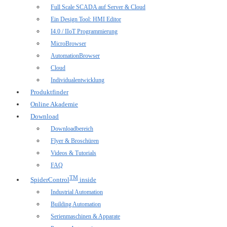
Full Scale SCADA auf Server & Cloud
Ein Design Tool: HMI Editor
I4.0 / IIoT Programmierung
MicroBrowser
AutomationBrowser
Cloud
Individualentwicklung
Produktfinder
Online Akademie
Download
Downloadbereich
Flyer & Broschüren
Videos & Tutorials
FAQ
TM
SpiderControl
inside
Industrial Automation
Building Automation
Serienmaschinen & Apparate