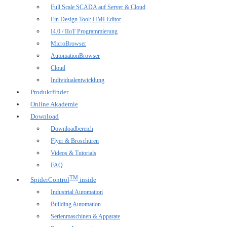
Full Scale SCADA auf Server & Cloud
Ein Design Tool: HMI Editor
I4.0 / IIoT Programmierung
MicroBrowser
AutomationBrowser
Cloud
Individualentwicklung
Produktfinder
Online Akademie
Download
Downloadbereich
Flyer & Broschüren
Videos & Tutorials
FAQ
TM
SpiderControl
inside
Industrial Automation
Building Automation
Serienmaschinen & Apparate