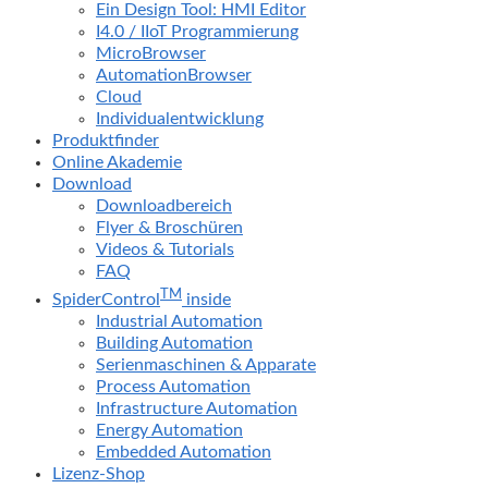
Ein Design Tool: HMI Editor
I4.0 / IIoT Programmierung
MicroBrowser
AutomationBrowser
Cloud
Individualentwicklung
Produktfinder
Online Akademie
Download
Downloadbereich
Flyer & Broschüren
Videos & Tutorials
FAQ
TM
SpiderControl
inside
Industrial Automation
Building Automation
Serienmaschinen & Apparate
Process Automation
Infrastructure Automation
Energy Automation
Embedded Automation
Lizenz-Shop