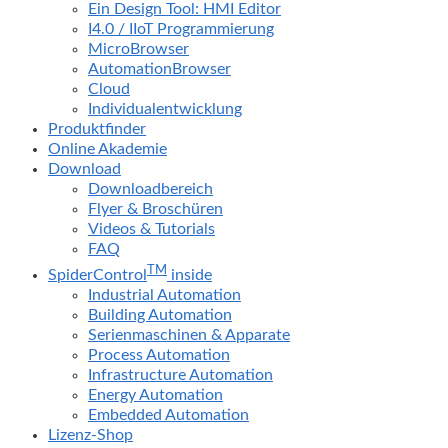
Ein Design Tool: HMI Editor
I4.0 / IIoT Programmierung
MicroBrowser
AutomationBrowser
Cloud
Individualentwicklung
Produktfinder
Online Akademie
Download
Downloadbereich
Flyer & Broschüren
Videos & Tutorials
FAQ
TM
SpiderControl
inside
Industrial Automation
Building Automation
Serienmaschinen & Apparate
Process Automation
Infrastructure Automation
Energy Automation
Embedded Automation
Lizenz-Shop