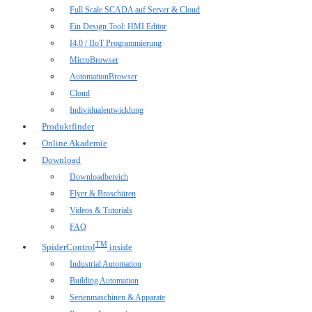
Full Scale SCADA auf Server & Cloud
Ein Design Tool: HMI Editor
I4.0 / IIoT Programmierung
MicroBrowser
AutomationBrowser
Cloud
Individualentwicklung
Produktfinder
Online Akademie
Download
Downloadbereich
Flyer & Broschüren
Videos & Tutorials
FAQ
TM
SpiderControl
inside
Industrial Automation
Building Automation
Serienmaschinen & Apparate